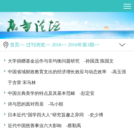
首页
>>
过刊浏览
>>
2016
>>
2016年第3期
>>
大学捐赠基金运作与非均衡问题研究
-孙国茂 陈国文
中国省域财政教育支出的经济增长效应与动态效率
-高玉强
于含荣 宋马林
中国古典美学的特点及其基本范畴
-彭定安
诗与思的面对而居
-马小朝
日本近代“国学四大人”研究旨趣之异同
-史少博
近代中国慈善事业六大影响
-蔡勤禹