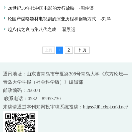
20世纪30年代中国电影的发行放映
-周仲谋
论国产谋略题材电视剧的演变历程和创新方式
-刘洋
起八代之衰与集八代之成
-翟景运
2
下页
上页
1
通讯地址：山东省青岛市宁夏路308号青岛大学《东方论坛—
青岛大学学报（社会科学版）》编辑部
邮政编码：266071
联系电话：0532—85953730
来稿请通过本刊知网投审稿系统投稿：
https://dflt.cbpt.cnki.net/