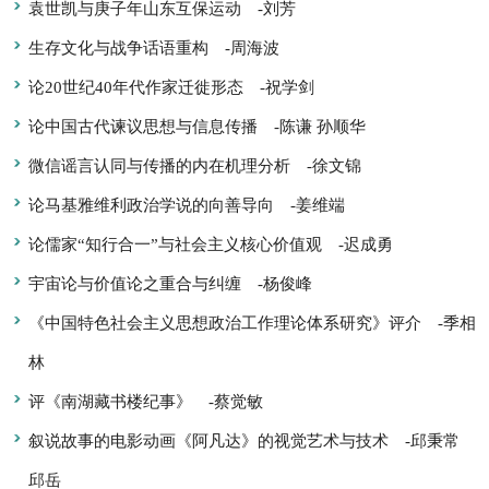
袁世凯与庚子年山东互保运动
-刘芳
生存文化与战争话语重构
-周海波
论20世纪40年代作家迁徙形态
-祝学剑
论中国古代谏议思想与信息传播
-陈谦 孙顺华
微信谣言认同与传播的内在机理分析
-徐文锦
论马基雅维利政治学说的向善导向
-姜维端
论儒家“知行合一”与社会主义核心价值观
-迟成勇
宇宙论与价值论之重合与纠缠
-杨俊峰
《中国特色社会主义思想政治工作理论体系研究》评介
-季相
林
评《南湖藏书楼纪事》
-蔡觉敏
叙说故事的电影动画《阿凡达》的视觉艺术与技术
-邱秉常
邱岳