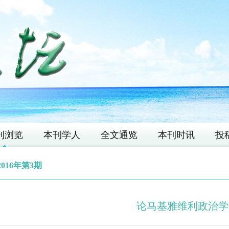
刊浏览
本刊学人
全文通览
本刊时讯
投
2016年第3期
论马基雅维利政治学