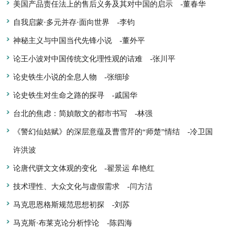
美国产品责任法上的售后义务及其对中国的启示
-董春华
自我启蒙·多元并存·面向世界
-李钧
神秘主义与中国当代先锋小说
-董外平
论王小波对中国传统文化理性观的诘难
-张川平
论史铁生小说的全息人物
-张细珍
论史铁生对生命之路的探寻
-戚国华
台北的焦虑：简媜散文的都市书写
-林强
《警幻仙姑赋》的深层意蕴及曹雪芹的“师楚”情结
-冷卫国
许洪波
论唐代骈文文体观的变化
-翟景运 牟艳红
技术理性、大众文化与虚假需求
-闫方洁
马克思恩格斯规范思想初探
-刘苏
马克斯·布莱克论分析悖论
-陈四海