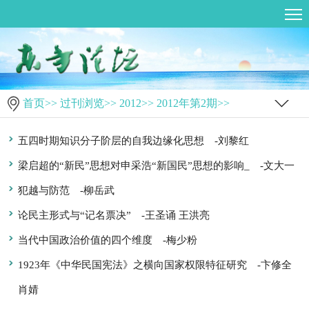
首页
>>
过刊浏览
>>
2012
>>
2012年第2期
>>
五四时期知识分子阶层的自我边缘化思想
-刘黎红
梁启超的“新民”思想对申采浩“新国民”思想的影响_
-文大一
犯越与防范
-柳岳武
论民主形式与“记名票决”
-王圣诵 王洪亮
当代中国政治价值的四个维度
-梅少粉
1923年《中华民国宪法》之横向国家权限特征研究
-卞修全
肖婧