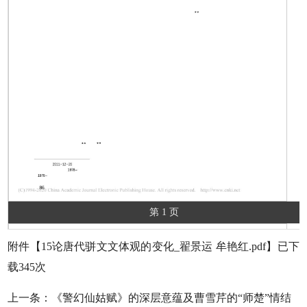
第 1 页
附件【
15论唐代骈文文体观的变化_翟景运 牟艳红.pdf
】已下
载
345
次
上一条：
《警幻仙姑赋》的深层意蕴及曹雪芹的“师楚”情结