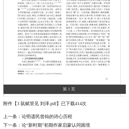
第 1 页
附件【
3 鼠赋管见 刘泽.pdf
】已下载
414
次
上一条：
论明遗民曾灿的诗心历程
下一条：
论“新时期”初期作家启蒙认同困境