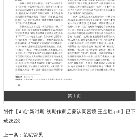
第 1 页
附件【
4 论“新时期”初期作家启蒙认同困境 王金胜.pdf
】已下
载
262
次
上一条：
鼠赋管见