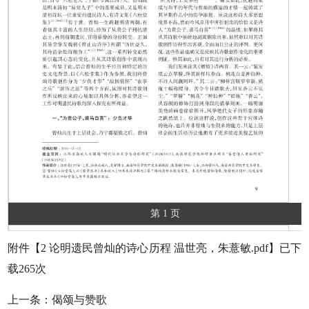
第 1 页
附件【
2 论明遗民曾灿的诗心历程 温世亮，朱薏敏.pdf
】已下
载
265
次
上一条：
偈颂与赞歌