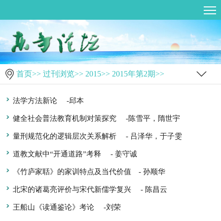
首页
>>
过刊浏览
>>
2015
>>
2015年第2期
>>
法学方法新论
-邱本
健全社会普法教育机制对策探究
-陈雪平，隋世宇
量刑规范化的逻辑层次关系解析
- 吕泽华，于子雯
道教文献中“开通道路”考释
- 姜守诚
《竹庐家聒》的家训特点及当代价值
- 孙顺华
北宋的诸葛亮评价与宋代新儒学复兴
- 陈昌云
王船山《读通鉴论》考论
-刘荣