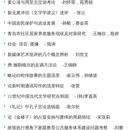
黄公渚与周至元交游考论
-刘怀荣，苑秀丽
新见黄淬伯《文字学讲义》述评
- 张云
中国农民保护与农业发展
-孙毅，赛金英
青岛市社区居家养老服务现状及对策研究
-王梅欣，殷婷
社会· 语言· 图像
- 陆涛
新媒体艺术批评的几个概念辨析
- 刘世文
弗·施勒格尔的反讽方法论
-王铜静
略论白蛇传故事的主题流变
-崔云伟，孙绪波
论新时期通讯写作的流变特征
-张萱
21世纪中国当代文学研究在韩国
- [韩]李嘉英
《礼记》中孔子言论选辑疏
-衷尔钜
论《金楼子》的占筮实例与萧绎的周易情结
-宋亚莉
政策执行视角下家庭教育公共服务体系建设问题考察
-刘黎