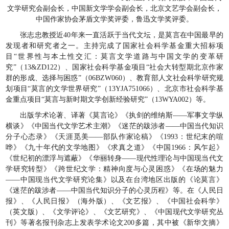
文学研究会副会长，中国新文学学会副会长，北京文艺学会副会长，
中国作家协会茅盾文学奖评委，鲁迅文学奖评委。
张志忠教授近40年来一直活跃于当代文坛，是莫言在中国最早的
发现者和研究者之一。主持完成了国家社会科学基金重大招标项
目“世界性与本土性交汇：莫言文学道路与中国文学的变革研
究”（13&ZD122）、国家社会科学基金项目“社会大转型期北京作家
群的形成、选择与困惑”（06BZW060）、教育部人文社会科学研究规
划项目“莫言的文学世界研究”（13YJA751066）、北京市社会科学基
金重点项目“莫言与新时期文学创新经验研究”（13WYA002）等。
出版学术论著、译著《莫言论》《执剑的维纳斯——军事文学纵
横谈》《中国当代文学艺术主潮》《迷茫的跋涉者——中国当代知识
分子心态录》《天涯觅美——部队作家论稿》《1993：世纪末的喧
哗》《九十年代的文学地图》《求真之道》《中国1966：风乍起》
《世纪初的漂浮与遮蔽》《华丽转身——现代性理论与中国现当代文
学研究转型》《跨世纪文学：精神向度与心灵困惑》《在场的魅力
——中国现当代文学研究论集》以及在台湾地区出版的《论莫言》
《迷茫的跋涉者——中国当代知识分子的心灵历程》等。在《人民日
报》、《人民日报》（海外版）、《文艺报》、《中国社会科学》
（英文版）、《文学评论》、《文艺研究》、《中国现代文学研究丛
刊》等著名报刊杂志上发表学术论文200多篇，其中被《新华文摘》