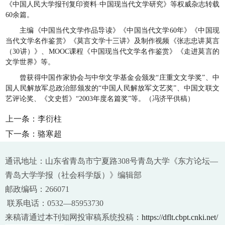
《中国人民大学报刊复印资料·中国现当代文学研究》等权威杂志转载
60余篇。
主编《中国当代文学作品导读》《中国当代文学60年》《中国现
当代文学名作鉴赏》《莫言文学十三讲》及制作视频《张志忠讲莫言
（30讲）》、MOOC课程《中国现当代文学名作鉴赏》《走进莫言的
文学世界》等。
曾获得中国作家协会与中华文学基金会颁发“庄重文文学奖”、中
国人民解放军总政治部颁发的“中国人民解放军文艺奖”、中国文联文
艺评论奖、《文史哲》“2003年度名篇奖”等。（冯济平供稿）
上一条：
李衍柱
下一条：
骆寒超
通讯地址：山东省青岛市宁夏路308号青岛大学《东方论坛—
青岛大学学报（社会科学版）》编辑部
邮政编码：266071
联系电话：0532—85953730
来稿请通过本刊知网投审稿系统投稿：
https://dflt.cbpt.cnki.net/