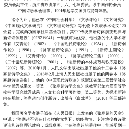
委员会副主任，浙江省政协第五、六、七届委员。系中国作协会员，
中国诗歌学会理事。1991年起享受国务院特殊津贴。
迄今为止，他已在《中国社会科学》《文学评论》《文艺研究》
《中国现代文学研究》《文艺理论研究》等刊物上发表学术论文120
余篇，完成两项国家社科基金项目，其中“传统汉语诗体演变规律与
新诗诗体建设”（02BZW041）一项被评为优秀。他出版的个人学术著
作有《艾青论》（1982）、《中国现代诗歌论》（1984）、《新诗创
作论》（1990）、《骆寒超诗论集》（1991）、《新诗主潮论》
（1999）、《艾青评传》（2000）、《骆寒超诗论二集》（2000）、
《二十世纪新诗综论》（2001）、《论新诗的本体规范与秩序建设》
（2007）等。2010年1月，人民文学出版社出版了他的十二卷本《骆
寒超诗学文集》，2018年2月上海人民出版社出版了他的两卷本《骆
寒超诗论选集》。他的《中国现代诗歌论》获浙江省第二届哲学社会
科学优秀成果奖一等奖，《骆寒超诗学文集》获教育部第六届高等学
校科学研究优秀成果（人文社会科学著作类）奖二等奖。为探求新诗
内在规律，骆寒超也创作新诗，出版有《白茸草》（2010）等三部诗
集。
我国著名学者洪子诚在《人民日报》上发表的《骆寒超的天空》
中说：“骆寒超不管在什么样的情境下，始终热情、专注地投身诗歌
评论和诗歌理论建构，成绩卓著。”“在骆寒超的著作中，能感受到一