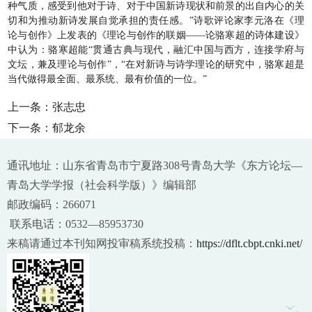
种气质，感受到他对于诗、对于中国新诗现状和前景的出自内心的关
切和为推动新诗发展自觉承担的责任感。”诗歌评论家李元洛在《理
论与创作》上发表的《理论与创作的联姻——论骆寒超的诗体建设》
中认为：骆寒超能“贯通古典与现代，融汇中国与西方，连接学府与
文坛，兼及理论与创作”，“在对新诗与诗学理论的研究中，骆寒超是
当代做得最全面、最系统、最有价值的一位。”
上一条：
张志忠
下一条：
郁龙余
通讯地址：山东省青岛市宁夏路308号青岛大学《东方论坛—
青岛大学学报（社会科学版）》编辑部
邮政编码：266071
联系电话：0532—85953730
来稿请通过本刊知网投审稿系统投稿：
https://dflt.cbpt.cnki.net/