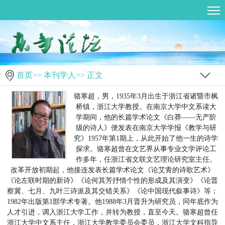
首页
>>
本刊学人
>> 正文
骆寒超，男，1935年3月出生于浙江省诸暨市枫
桥镇，浙江大学教授。在南京大学中文系读大
学期间，他的长篇学术论文《白莽——无产阶
级的诗人》便发表在南京大学学报《教学与研
究》1957年第1期上，从此开始了他一生的诗学
探求。骆寒超曾在文艺界从事专业文学评论工
作多年，任浙江省文联文艺理论研究室主任。
改革开放初期起，他接连发表长篇学术论文《论艾青的诗歌艺术》
《论左联时期的新诗》《论何其芳抒情个性的形成及其演变》《论晋
察冀、七月、九叶三诗派及其交错关系》《论中国现代叙事诗》等；
1982年出版第1部学术专著。他1988年3月晋升为研究员，同年底作为
人才引进，调入浙江大学工作，并转为教授，直至今天。骆寒超曾任
浙江大学中文系主任，浙江大学教学委员会委员，浙江大学文科指导