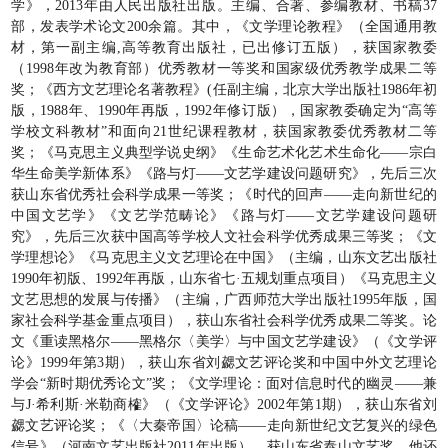
学》，2013年由人民出版社出版。主编、合著、参编教材、书稿37
部，发表学术论文200余篇。其中，《文学理论教程》（全国通用教
材，第一副主编,高等教育出版社，已出修订五版），获国家教委
（1998年改为教育部）优秀教材一等奖和国家级优秀教学成果二等
奖；《西方文艺理论名著教程》(任副主编，北京大学出版社1986年初
版，1988年、1990年再版，1992年修订版），国家教委确定为“高等
学校文科教材”和面向21世纪课程教材，获国家教委优秀教材二等
奖；《马克思主义典型学说史纲》《生命艺术化艺术生命化——宗白
华生命美学新体系》《路与灯——文艺学建设问题研究》，先后三次
获山东省优秀社会科学成果一等奖；《时代的回声——走向新世纪的
中国文艺学》《文艺学范畴论》《路与灯——文艺学建设问题研
究》，先后三次获中国高等学校人文社会科学优秀成果三等奖；《文
学理想论》《马克思主义文艺理论在中国》（主编，山东文艺出版社
1990年初版、1992年再版，山东省七·五规划重点项目）《马克思主义
文艺思想的发展与传播》（主编，广西师范大学出版社1995年版，国
家社会科学基金重点项目），获山东省社会科学优秀成果二等奖。论
文《重读黑格尔——黑格尔〈美学〉与中国文艺学建设》（《文学评
论》1999年第3期），获山东省刘勰文艺评论奖和中国中外文艺理论
学会“新时期优秀论文”奖；《文学理论：面对信息时代的幽灵——兼
与J·希利斯·米勒商榷》（《文学评论》2002年第1期），获山东省刘
勰文艺评论奖；《〈大秦帝国〉论稿——走向新世纪文艺复兴的绿色
信号》（河南文艺出版社2011年出版），获山东省泰山文艺奖。他还