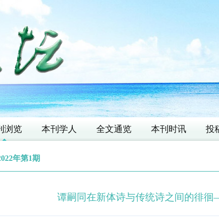
刊浏览
本刊学人
全文通览
本刊时讯
投
2022年第1期
谭嗣同在新体诗与传统诗之间的徘徊