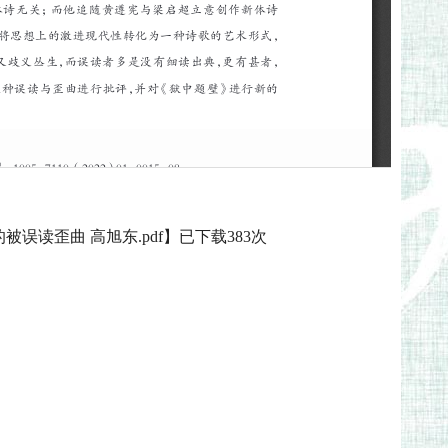
误读歪曲 高旭东.pdf
】已下载
383
次