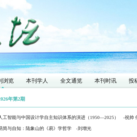
刊浏览
本刊学人
全文通览
本刊时讯
投
2026年第2期
人工智能与中国设计学自主知识体系的演进（1950—2025）
-祝帅
易简与自知：陆象山的《易》学哲学
-刘增光