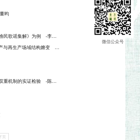
-董昀
省渔民歌谣集解》为例
-李传军 解乐乐
微信公众号
论《林海雪原》及其衍生文本的生产与再生产——兼及“红色经典”生产与再生产场域结构嬗变
-周思钊
能双重机制的实证检验
-陈若愚 吴文超
莹
下页