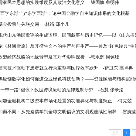
儒家民本思想的实践维度及其政治文化意义
-钱国旗 牟明伟
“西学东渐”与“东学西渐”：论中国金融学自主知识体系的文化根基
基金投票与关联交易
-林靖 郑小凡
现代山东渔民歌谣的生成语境、民间叙事与历史记忆——以《山东
欧盟经济战略的地缘转型及其对华影响探析
-韩永辉 周铭峰
信息技术驱动下患者就医行为重塑与医疗效率跃升
-靳卫东 高卓冉
供应链数字化如何促进企业绿色科技创新？——资源赋能与结构赋
“一带一路”倡议下数据跨境流动的法律规制研究
-石慧 张录洺
问题金融机构二级资本市场化处置的功能异化与制度矫正
-何克兢
和而不同：从先秦儒学到全球文明倡议的文明观连续性阐释
-冒婉
上页
1