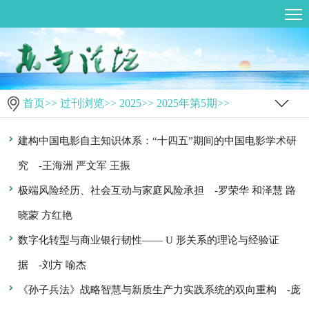
首页
>>
过刊浏览
>>
2025
>>
2025年第5期
>>
建构中国电影自主知识体系：“十四五”期间的中国电影学术研
究
-王海洲 严文军 王振
极端风险经历、社会互动与家庭风险承担
-罗荣华 和泽慧 路
晓蒙 方红艳
数字化转型与商业银行韧性—— U 形关系的理论与经验证
据
-刘方 喻杰
《孙子兵法》战略智慧与新质生产力实践系统的双向重构
-庞