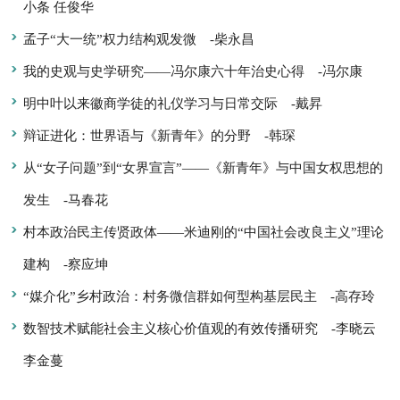
小条 任俊华
孟子“大一统”权力结构观发微
-柴永昌
我的史观与史学研究——冯尔康六十年治史心得
-冯尔康
明中叶以来徽商学徒的礼仪学习与日常交际
-戴昇
辩证进化：世界语与《新青年》的分野
-韩琛
从“女子问题”到“女界宣言”——《新青年》与中国女权思想的
发生
-马春花
村本政治民主传贤政体——米迪刚的“中国社会改良主义”理论
建构
-察应坤
“媒介化”乡村政治：村务微信群如何型构基层民主
-高存玲
数智技术赋能社会主义核心价值观的有效传播研究
-李晓云
李金蔓