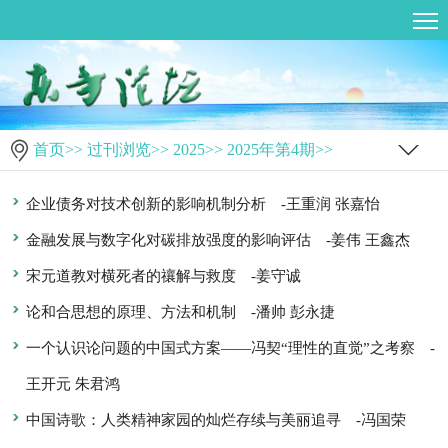
首页
>>
过刊浏览
>>
2025
>>
2025年第4期
>>
企业债务对技术创新的影响机制分析
-王重润 张嘉怡
金融发展与数字化对碳排放强度的影响评估
-姜伟 王鑫杰
宋元道教对横死者的禳解与救度
-姜守诚
论和合思想的原理、方法和机制
-潘帅 彭永捷
一个认识论问题的中国式方案——冯契“理性的直觉”之考察
-
王开元 朱君鸿
中国诗歌：人类精神家园的灿烂存续与美丽追寻
-冯国荣