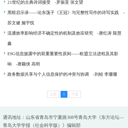
21世纪的古典诗词接受
-罗振亚 张文望
黑暗启示录——论东荡子《王冠》与完整性写作的诗写实践
-
苏文健 施宇悦
流通效率影响经济不确定性的机制及效应研究
-唐红涛 陈慧
鑫
ESG信息披露中的双重重要性原则——欧盟立法进程及其影
响
-唐颖侠 高明
政务数据共享与个人信息保护的冲突与协调
-刘桢 李珊珊
上页
1
下页
通讯地址：山东省青岛市宁夏路308号青岛大学《东方论坛—
青岛大学学报（社会科学版）》编辑部