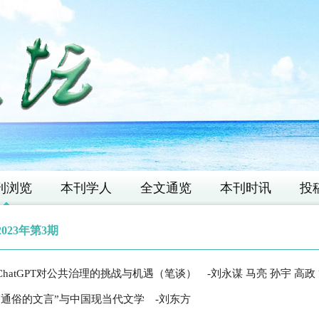
刊浏览
本刊学人
全文通览
本刊时讯
投
2023年第3期
ChatGPT对公共治理的挑战与机遇（笔谈）
-刘永谋 马亮 孙宇 高政 龙
“通俗的文言”与中国现当代文学
-刘东方