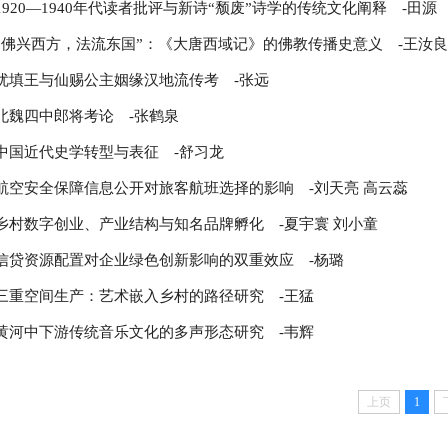
1920—1940年代读者批评与新诗“颓废”诗学的传统文化阐释
-田源
“佛兴西方，法流东国”：《大唐西域记》的佛教传播史意义
-王汝良
优填王与仙赐公主姻缘汉地流传考
-张远
北魏四中郎将考论
-张鹤泉
中国近代史学转型与表征
-舒习龙
航空安全保障信息公开对旅客航班选择的影响
-刘天亮 高云蕊
乡村数字创业、产业结构与知名品牌孵化
-夏宇寰 刘小童
信贷资源配置对企业绿色创新影响的双重效应
-杨璐
三重空间生产：艺术嵌入乡村的路径研究
-王猛
黄河中下游传统音乐文化的多声形态研究
-韦辉
上页
1