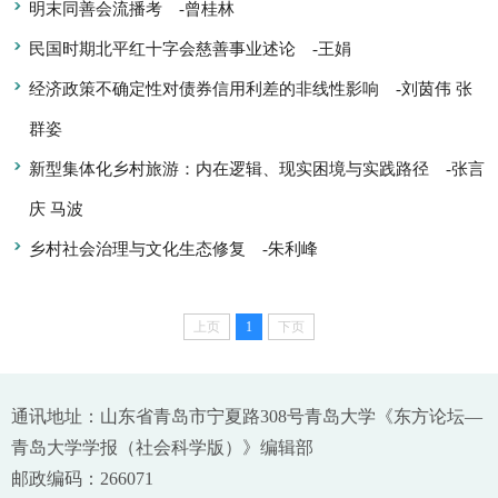
明末同善会流播考
-曾桂林
民国时期北平红十字会慈善事业述论
-王娟
经济政策不确定性对债券信用利差的非线性影响
-刘茵伟 张
群姿
新型集体化乡村旅游：内在逻辑、现实困境与实践路径
-张言
庆 马波
乡村社会治理与文化生态修复
-朱利峰
上页
1
下页
通讯地址：山东省青岛市宁夏路308号青岛大学《东方论坛—
青岛大学学报（社会科学版）》编辑部
邮政编码：266071