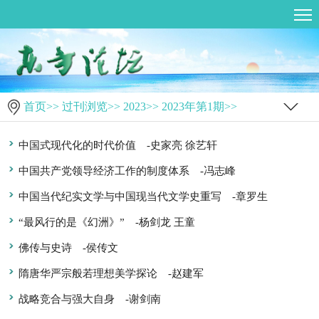
首页
>>
过刊浏览
>>
2023
>>
2023年第1期
>>
中国式现代化的时代价值
-史家亮 徐艺轩
中国共产党领导经济工作的制度体系
-冯志峰
中国当代纪实文学与中国现当代文学史重写
-章罗生
“最风行的是《幻洲》”
-杨剑龙 王童
佛传与史诗
-侯传文
隋唐华严宗般若理想美学探论
-赵建军
战略竞合与强大自身
-谢剑南