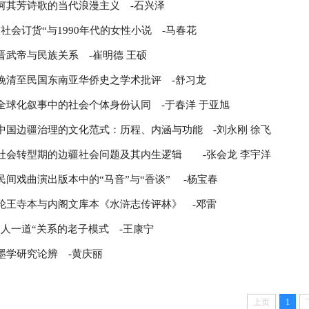
何其芳诗歌的当代浪漫主义
-石兴泽
“社会订货“与1990年代的女性小说
-马春花
晋武帝与民族关系
-崔明德 王硕
晚清至民国东南亚华侨史之学术批评
-舒习龙
全球化叙事中的社会个体身份认同
-于春洋 于亚旭
中国边疆治理的文化范式：历程、内涵与功能
-刘永刚 徐飞
社会转型期的边疆社会问题及其内生逻辑
-张会龙 李宇洋
民间戏曲演出版本中的“马音”与“香谈”
-杨宝春
轮王寺本与内阁文库本《水浒志传评林》
-邓雷
“人一道“关系的老子模式
-王康宁
墨学研究论辨
-黄庆丽
上页
1