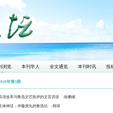
刊浏览
本刊学人
全文通览
本刊时讯
投
2020年第5期
汉语改革与鲁迅文艺批评的文言话语
-徐鹏绪
主体神话：伊藤虎丸的鲁迅论
-韩琛