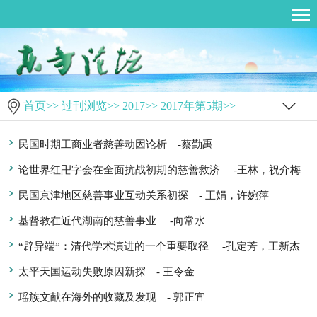
首页
>>
过刊浏览
>>
2017
>>
2017年第5期
>>
民国时期工商业者慈善动因论析
-蔡勤禹
论世界红卍字会在全面抗战初期的慈善救济
-王林，祝介梅
民国京津地区慈善事业互动关系初探
- 王娟，许婉萍
基督教在近代湖南的慈善事业
-向常水
“辟异端”：清代学术演进的一个重要取径
-孔定芳，王新杰
太平天国运动失败原因新探
- 王令金
瑶族文献在海外的收藏及发现
- 郭正宜