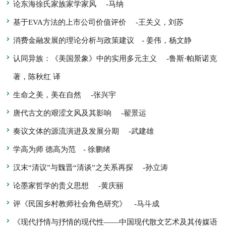
论东海徐氏家族家学家风
-马纳
基于EVA方法的上市公司价值评价
-王关义，刘苏
消费金融发展的理论分析与政策建议
- 姜伟，杨文静
认同异族：《美国景象》中的实用多元主义
-鲁斯·帕斯诺克
著，陈秋红 译
生命之美，美在自然
-张兴宇
唐代古文的艰涩文风及其影响
-翟景运
奏议文体的源流演进及发展分期
-武建雄
学高为师 德高为范
- 徐鹏绪
汉末“清议”与魏晋“清谈”之关系再探
-孙立涛
论墨家哲学的贵义思想
-黄庆丽
评《民国乡村教师社会角色研究》
-马斗成
《现代抒情与抒情的现代性——中国现代散文艺术及其传媒语