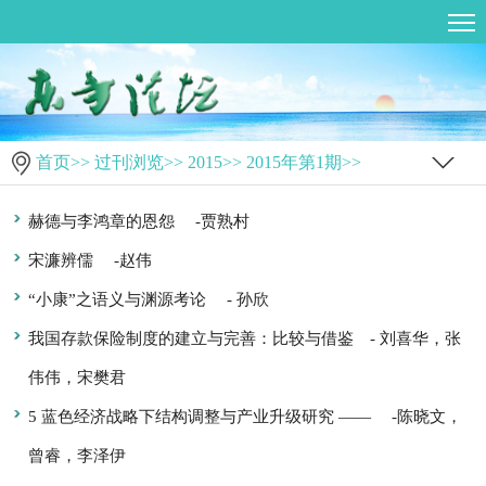
首页
>>
过刊浏览
>>
2015
>>
2015年第1期
>>
赫德与李鸿章的恩怨
-贾熟村
宋濂辨儒
-赵伟
“小康”之语义与渊源考论
- 孙欣
我国存款保险制度的建立与完善：比较与借鉴
- 刘喜华，张
伟伟，宋樊君
5 蓝色经济战略下结构调整与产业升级研究 ——
-陈晓文，
曾睿，李泽伊