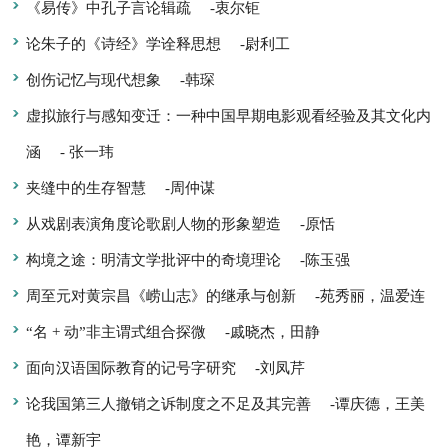
《易传》中孔子言论辑疏
-衷尔钜
论朱子的《诗经》学诠释思想
-尉利工
创伤记忆与现代想象
-韩琛
虚拟旅行与感知变迁：一种中国早期电影观看经验及其文化内
涵
- 张一玮
夹缝中的生存智慧
-周仲谋
从戏剧表演角度论歌剧人物的形象塑造
-原恬
构境之途：明清文学批评中的奇境理论
-陈玉强
周至元对黄宗昌《崂山志》的继承与创新
-苑秀丽，温爱连
“名 + 动”非主谓式组合探微
-戚晓杰，田静
面向汉语国际教育的记号字研究
-刘凤芹
论我国第三人撤销之诉制度之不足及其完善
-谭庆德，王美
艳，谭新宇