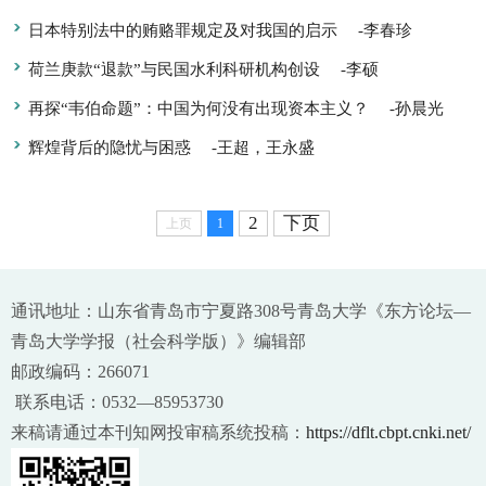
日本特别法中的贿赂罪规定及对我国的启示
-李春珍
荷兰庚款“退款”与民国水利科研机构创设
-李硕
再探“韦伯命题”：中国为何没有出现资本主义？
-孙晨光
辉煌背后的隐忧与困惑
-王超，王永盛
2
下页
上页
1
通讯地址：山东省青岛市宁夏路308号青岛大学《东方论坛—
青岛大学学报（社会科学版）》编辑部
邮政编码：266071
联系电话：0532—85953730
来稿请通过本刊知网投审稿系统投稿：
https://dflt.cbpt.cnki.net/