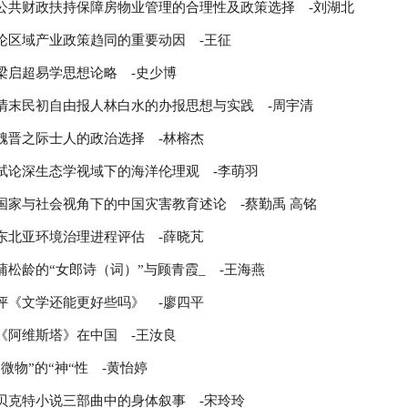
公共财政扶持保障房物业管理的合理性及政策选择
-刘湖北
论区域产业政策趋同的重要动因
-王征
梁启超易学思想论略
-史少博
清末民初自由报人林白水的办报思想与实践
-周宇清
魏晋之际士人的政治选择
-林榕杰
试论深生态学视域下的海洋伦理观
-李萌羽
国家与社会视角下的中国灾害教育述论
-蔡勤禹 高铭
东北亚环境治理进程评估
-薛晓芃
蒲松龄的“女郎诗（词）”与顾青霞_
-王海燕
评《文学还能更好些吗》
-廖四平
《阿维斯塔》在中国
-王汝良
“微物”的“神“性
-黄怡婷
贝克特小说三部曲中的身体叙事
-宋玲玲