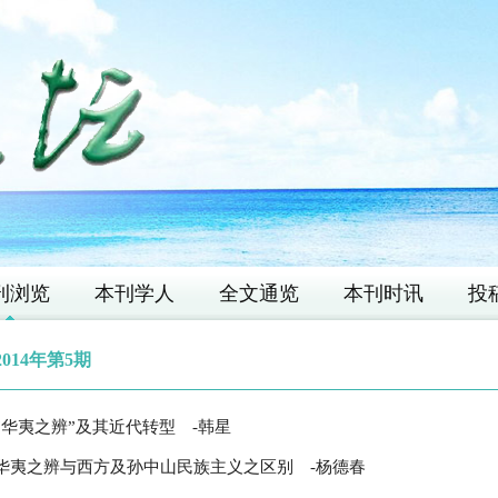
刊浏览
本刊学人
全文通览
本刊时讯
投
2014年第5期
“华夷之辨”及其近代转型
-韩星
华夷之辨与西方及孙中山民族主义之区别
-杨德春