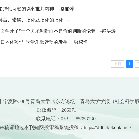
论拜伦诗歌的讽刺批判精神
-秦丽萍
莫言、诺奖、批评及批评的批评
-
“文学死了”一个关系判断而不是价值判断的论调
-赵洪涛
“日本体验“与学堂乐歌运动的发生
-禹权恒
上页
1
市宁夏路308号青岛大学《东方论坛—青岛大学学报（社会科学
邮政编码：266071
联系电话：0532—85953730
通过本刊知网投审稿系统投稿：
https://dflt.cbpt.cnki.net/