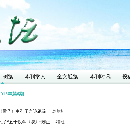
刊浏览
本刊学人
全文通览
本刊时讯
投
2013年第6期
《孟子》中孔子言论辑疏
-衷尔钜
孔子“五十以学《易》”辨正
-程旺