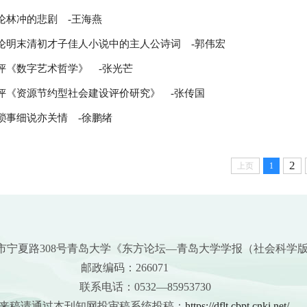
论林冲的悲剧
-王海燕
论明末清初才子佳人小说中的主人公诗词
-郭伟宏
评《数字艺术哲学》
-张光芒
评《资源节约型社会建设评价研究》
-张传国
琐事细说亦关情
-徐鹏绪
2
上页
1
市宁夏路308号青岛大学《东方论坛—青岛大学学报（社会科学
邮政编码：266071
联系电话：0532—85953730
通过本刊知网投审稿系统投稿：
https://dflt.cbpt.cnki.net/