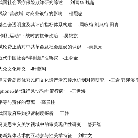
我国社会医疗保险欺诈研究综述
-刘喜华 魏超
浅议“营改增”对商业银行的影响
-程熙忠
基金会透明度及其评价指标体系构建
-周咏梅 刘燕梅 田青
“倒孔运动“：战时的抗争政治
-吴锦旗
试论费正清对中共革命及社会建设的认识
-吴原元
近代中国社会“半封建”性新探
-王令金
大众文化释义
-叶奕翔
建立青岛市优秀民间文化遗产活态传承机制对策研究
-王岩 郭泮溪
Iphone5是“流行风”,还是“流行病”
-王世海
平等与责任的背离
-高景柱
我国政府采购投诉制度探析
-王静
马克思主义美学视域中的审美现代性研究
-舒开智
论新媒体艺术的互动参与性美学特征
-刘世文