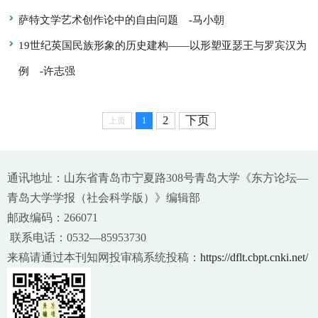
萨特文学艺术创作论中的自由问题
-马小朝
19世纪英国民族形象的历史建构——以形塑亚瑟王与罗宾汉为
例
-许志强
2
下页
上页
1
通讯地址：山东省青岛市宁夏路308号青岛大学《东方论坛—
青岛大学学报（社会科学版）》编辑部
邮政编码：266071
联系电话：0532—85953730
来稿请通过本刊知网投审稿系统投稿：
https://dflt.cbpt.cnki.net/