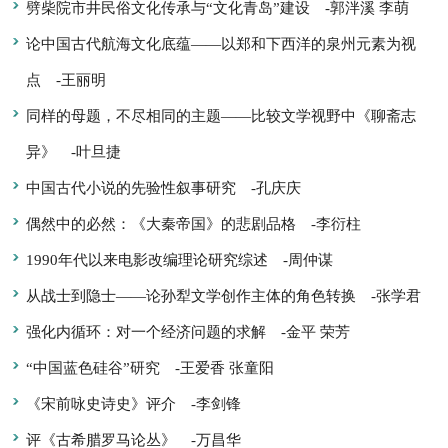
劈柴院市井民俗文化传承与“文化青岛”建设
-郭泮溪 李萌
论中国古代航海文化底蕴——以郑和下西洋的泉州元素为视
点
-王丽明
同样的母题，不尽相同的主题——比较文学视野中《聊斋志
异》
-叶旦捷
中国古代小说的先验性叙事研究
-孔庆庆
偶然中的必然：《大秦帝国》的悲剧品格
-李衍柱
1990年代以来电影改编理论研究综述
-周仲谋
从战士到隐士——论孙犁文学创作主体的角色转换
-张学君
强化内循环：对一个经济问题的求解
-金平 荣芳
“中国蓝色硅谷”研究
-王爱香 张童阳
《宋前咏史诗史》评介
-李剑锋
评《古希腊罗马论丛》
-万昌华