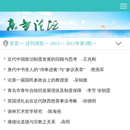
首页
>>
过刊浏览
>>
2011
>>
2011年第3期
>>
近代中国政治制度发展的回顾与思考
-王兆刚
唐代中书舍人的“侍奉进奏”与“参议表章”
-熊燕军
论第一届国民参政会上的教授派
-吴锦旗
青岛市青年自组织发展现状及制度保障
-李芳 张朝霞
英国浸礼会在近代陕西慈善事业考略
-张德明
谢林艺术哲学研究
-陈海燕
康德论道德与宗教之关系
-高明