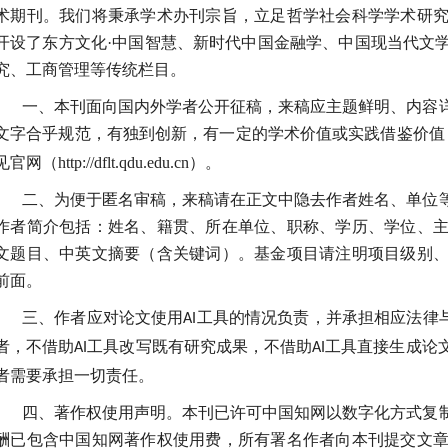
术期刊。我们将秉承学术办刊宗旨，立足哲学社会科学学术研
开设了东方文化·中国智慧、新时代中国金融学、中国现当代文
究、工商管理等传统栏目。
一、本刊面向国内外学者公开征稿，来稿应主题鲜明、内容
文字合乎规范，有独到创新，有一定的学术价值或实践借鉴价值
见官网（http://dflt.qdu.edu.cn）。
二、为便于匿名审稿，来稿请在正文中隐去作者姓名、单位
作者简介包括：姓名、籍贯、所在单位、职称、学历、学位、
文题目、中英文摘要（含关键词）。基金项目请注明项目级别
前面。
三、作者应对论文使用
工具
的情况负责，并承担相应法律
AI
者
，不
借助
工具改写既有研究成果
，不
借助
工具直接生成论
AI
AI
者需要承担一切责任。
四、著作权使用声明。本刊已许可中国知网以数字化方式复
酬已包含中国知网著作权使用费，所有署名作者向本刊提交文