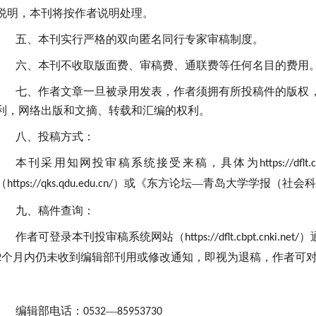
说明，本刊将按作者说明处理。
五、本刊实行严格的双向匿名同行专家审稿制度。
六、本刊不收取版面费、审稿费、通联费等任何名目的费用
七、作者文章一旦被录用发表，作者须拥有所投稿件的版权
利，网络出版和文摘、转载和汇编的权利。
八、投稿方式：
本刊采用知网投审稿系统接受来稿，具体为
https://dflt.
（
）或《东方论坛—青岛大学学报（社会科
https://qks.qdu.edu.cn/
九、稿件查询：
作者可登录本刊投审稿系统网站（
）
https://dflt.cbpt.cnki.net/
个月内仍未收到编辑部刊用或修改通知，即视为退稿，作者可
2
编辑部电话：
—
0532
85953730