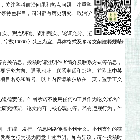
究，关注学科前沿问题和热点问题，注重学术创新。本刊
学等特色栏目，同时辟有历史研究、政治学研究、经济研
详实、观点明确、资料翔实、论证充分、逻辑清晰、语言
，字数
字以上为宜。
具体格式及参考文献注释规范
微信公众号
10000
等有关信息。投稿时请注明作者简介及联系方式等信息，
主要研究方向、通讯地址、联系电话和邮箱。并附上中英
、项目名称和编号。以上内容请单独放在一页，置于正文
与道德责任。作者承诺不使用
任何
工具作为论文署名作
AI
文研究框架、
论文
内容与核心观点
等。若有违规行为，作
制、汇编、发行、信息网络传播本刊全文。本刊支付的稿
章发表之行为视为同意上述声明。如有异议，请在投稿时