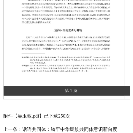
第 1 页
附件【
吴玉敏.pdf
】已下载
250
次
上一条：
话语共同体：铸牢中华民族共同体意识新向度