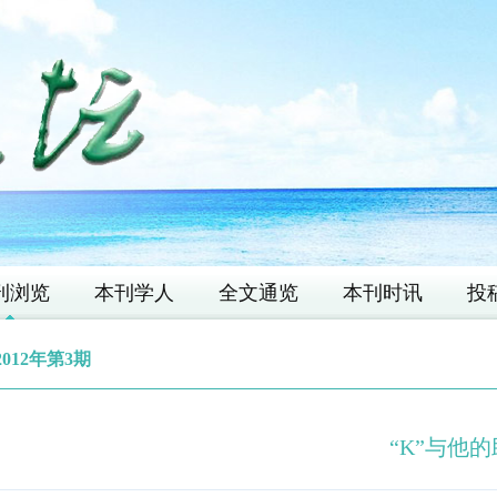
刊浏览
本刊学人
全文通览
本刊时讯
投
2012年第3期
“K”与他