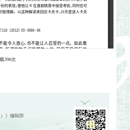
载
390
次
版）》编辑部