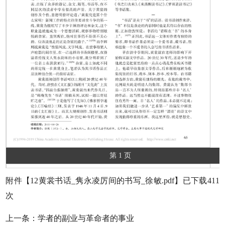
第 1 页
附件【
12黄裳书话_隽永凌厉间的书写_徐敏.pdf
】已下载
411
次
上一条：
学者的副业与革命者的事业