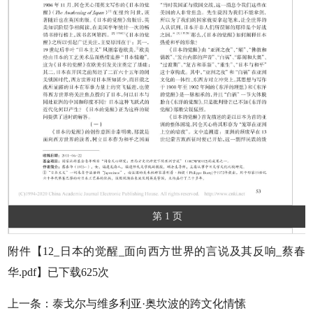
第 1 页
附件【
12_日本的觉醒_面向西方世界的言说及其反响_蔡春
华.pdf
】已下载
625
次
上一条：
泰戈尔与维多利亚·奥坎波的跨文化情愫