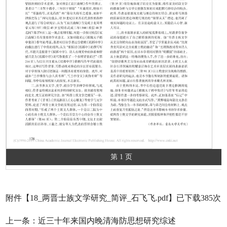
第 1 页
附件【
18_两晋士族文学研究_简评_石飞飞.pdf
】已下载
385
次
上一条：
近三十年来国内晚清海防思想研究综述