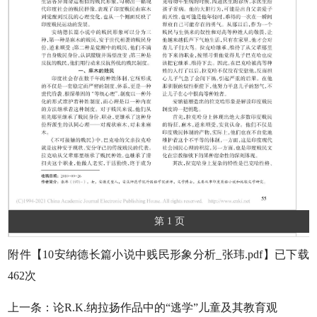
第 1 页
附件【
10安纳德长篇小说中贱民形象分析_张玮.pdf
】已下载
462
次
上一条：
论R.K.纳拉扬作品中的“逃学”儿童及其教育观