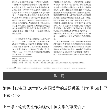
第 1 页
附件【
13审丑_20世纪末中国美学的反题透视_殷学明.pdf
】已
下载
424
次
上一条：
论现代性作为现代中国文学的审美诉求