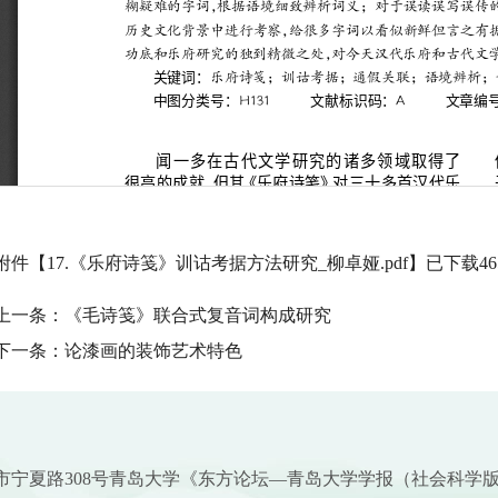
附件【
17.《乐府诗笺》训诂考据方法研究_柳卓娅.pdf
】已下载
46
上一条：
《毛诗笺》联合式复音词构成研究
下一条：
论漆画的装饰艺术特色
市宁夏路308号青岛大学《东方论坛—青岛大学学报（社会科学