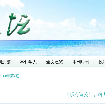
刊浏览
本刊学人
全文通览
本刊时讯
投
2013年第4期
《乐府诗笺》训诂