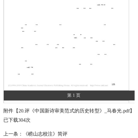
第 1 页
附件【
20.评《中国新诗审美范式的历史转型》_马春光.pdf
】
已下载
304
次
上一条：
《崂山志校注》简评