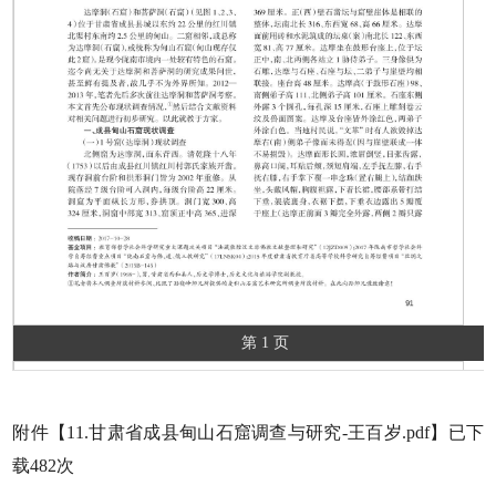
第 1 页
附件【
11.甘肃省成县甸山石窟调查与研究-王百岁.pdf
】已下
载
482
次