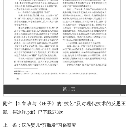
第 1 页
附件【
5 鲁班与《庄子》的“技艺”及对现代技术的反思王
凯，崔冰洋.pdf
】已下载
573
次
上一条：
汉族婴儿“剪胎发”习俗研究