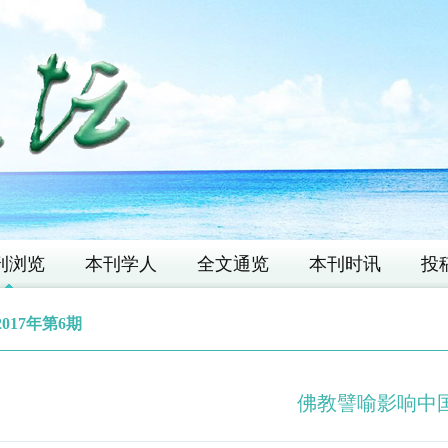
刊浏览
本刊学人
全文通览
本刊时讯
投
2017年第6期
佛教譬喻影响中