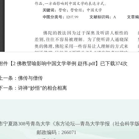
附件【
2 佛教譬喻影响中国文学举例 赵伟.pdf
】已下载
374
次
上一条：
佛传与僧传
下一条：
诗禅“妙悟”的相合相离
市宁夏路308号青岛大学《东方论坛—青岛大学学报（社会科学
邮政编码：266071