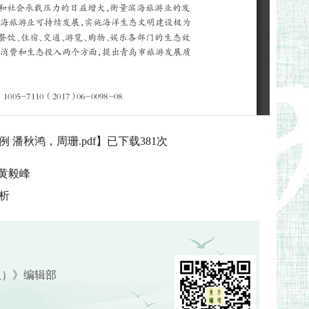
潘秋鸿，周珊.pdf
】已下载
381
次
黄毅峰
析
版）》编辑部