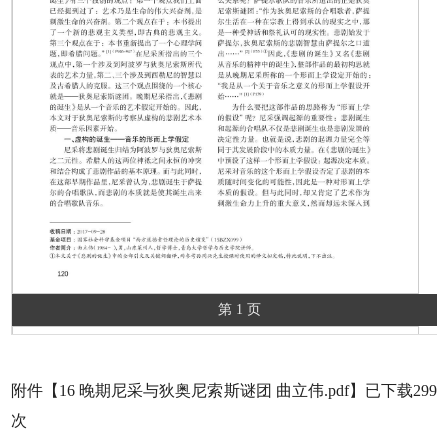
第 1 页
附件【
16 晚期尼采与狄奥尼索斯谜团 曲立伟.pdf
】已下载
299
次