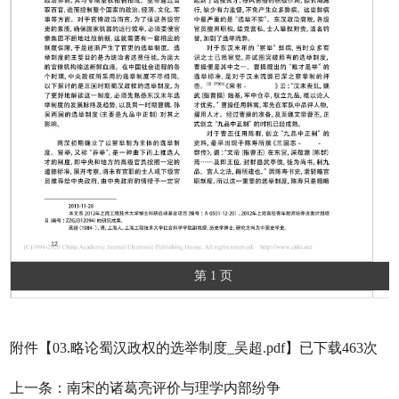
第 1 页
附件【
03.略论蜀汉政权的选举制度_吴超.pdf
】已下载
463
次
上一条：
南宋的诸葛亮评价与理学内部纷争