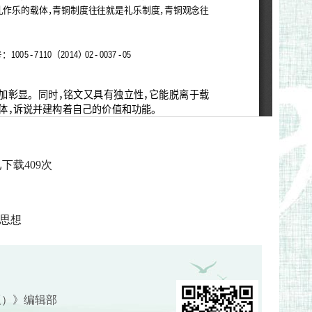
已下载
409
次
应思想
版）》编辑部