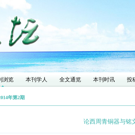
刊浏览
本刊学人
全文通览
本刊时讯
投
2014年第2期
论西周青铜器与铭