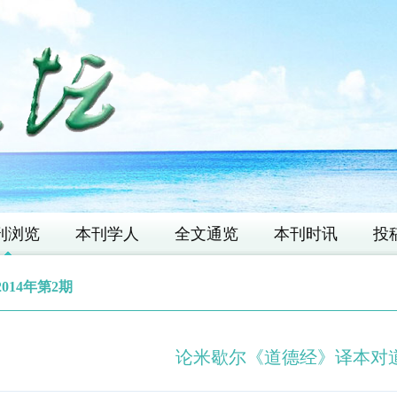
刊浏览
本刊学人
全文通览
本刊时讯
投
2014年第2期
论米歇尔《道德经》译本对道