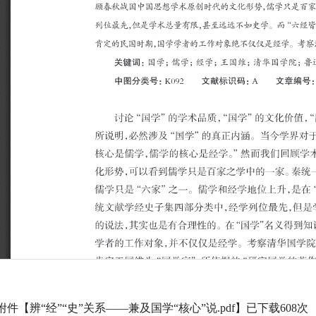
附件【
辨“经”“史”关系——兼及国学“核心”说.pdf
】已下载
608
次