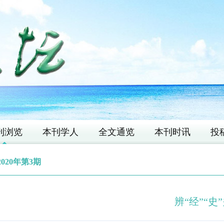
刊浏览
本刊学人
全文通览
本刊时讯
投
2020年第3期
辨“经”“史