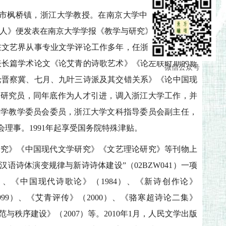
诸暨市枫桥镇，浙江大学教授。在南京大学中文系读大学期
》便发表在南京大学学报《教学与研究》1957年第1期
在文艺界从事专业文学评论工作多年，任浙江省文联文艺
表长篇学术论文《论艾青的诗歌艺术》《论左联时期的新
微信公众号
论晋察冀、七月、九叶三诗派及其交错关系》《论中国现
晋升为研究员，同年底作为人才引进，调入浙江大学工作，并
大学教学委员会委员，浙江大学文科指导委员会副主任，
理事。1991年起享受国务院特殊津贴。
研究》《中国现代文学研究》《文艺理论研究》等刊物上
语诗体演变规律与新诗诗体建设”（02BZW041）一项
）、《中国现代诗歌论》（1984）、《新诗创作论》
999）、《艾青评传》（2000）、《骆寒超诗论二集》
范与秩序建设》（2007）等。2010年1月，人民文学出版