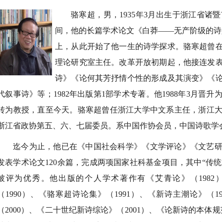
骆寒超，男，1935年3月出生于浙江省
间，他的长篇学术论文《白莽——无产阶级的诗人
上，从此开始了他一生的诗学探求。骆寒超曾
理论研究室主任。改革开放初期起，他接连发
诗》《论何其芳抒情个性的形成及其演变》《
代叙事诗》等；1982年出版第1部学术专著。他1988年3月
转为教授，直至今天。骆寒超曾任浙江大学中文系主任，浙江
浙江省政协第五、六、七届委员。系中国作协会员，中国诗歌学会
迄今为止，他已在《中国社会科学》《文学评论》《文艺
发表学术论文120余篇，完成两项国家社科基金项目，其中“传统汉
被评为优秀。他出版的个人学术著作有《艾青论》（1982
（1990）、《骆寒超诗论集》（1991）、《新诗主潮论》（1
（2000）、《二十世纪新诗综论》（2001）、《论新诗的本体规