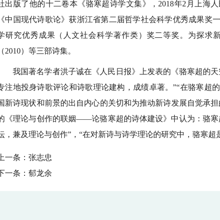
社出版了他的十二卷本《骆寒超诗学文集》，2018年2月上海
《中国现代诗歌论》获浙江省第二届哲学社会科学优秀成果奖
学研究优秀成果（人文社会科学著作类）奖二等奖。为探求
（2010）等三部诗集。
我国著名学者洪子诚在《人民日报》上发表的《骆寒超的天
专注地投身诗歌评论和诗歌理论建构，成绩卓著。”“在骆寒超
国新诗现状和前景的出自内心的关切和为推动新诗发展自觉承担
的《理论与创作的联姻——论骆寒超的诗体建设》中认为：骆寒
坛，兼及理论与创作”，“在对新诗与诗学理论的研究中，骆寒超
上一条：
张志忠
下一条：
郁龙余