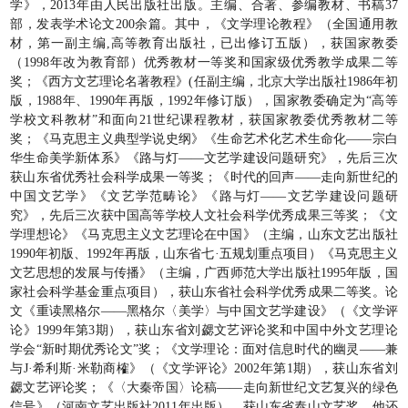
学》，2013年由人民出版社出版。主编、合著、参编教材、书稿37
部，发表学术论文200余篇。其中，《文学理论教程》（全国通用教
材，第一副主编,高等教育出版社，已出修订五版），获国家教委
（1998年改为教育部）优秀教材一等奖和国家级优秀教学成果二等
奖；《西方文艺理论名著教程》(任副主编，北京大学出版社1986年初
版，1988年、1990年再版，1992年修订版），国家教委确定为“高等
学校文科教材”和面向21世纪课程教材，获国家教委优秀教材二等
奖；《马克思主义典型学说史纲》《生命艺术化艺术生命化——宗白
华生命美学新体系》《路与灯——文艺学建设问题研究》，先后三次
获山东省优秀社会科学成果一等奖；《时代的回声——走向新世纪的
中国文艺学》《文艺学范畴论》《路与灯——文艺学建设问题研
究》，先后三次获中国高等学校人文社会科学优秀成果三等奖；《文
学理想论》《马克思主义文艺理论在中国》（主编，山东文艺出版社
1990年初版、1992年再版，山东省七·五规划重点项目）《马克思主义
文艺思想的发展与传播》（主编，广西师范大学出版社1995年版，国
家社会科学基金重点项目），获山东省社会科学优秀成果二等奖。论
文《重读黑格尔——黑格尔〈美学〉与中国文艺学建设》（《文学评
论》1999年第3期），获山东省刘勰文艺评论奖和中国中外文艺理论
学会“新时期优秀论文”奖；《文学理论：面对信息时代的幽灵——兼
与J·希利斯·米勒商榷》（《文学评论》2002年第1期），获山东省刘
勰文艺评论奖；《〈大秦帝国〉论稿——走向新世纪文艺复兴的绿色
信号》（河南文艺出版社2011年出版），获山东省泰山文艺奖。他还